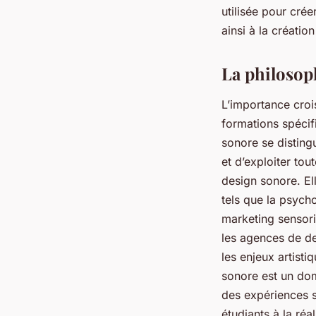
utilisée pour cré
ainsi à la créatio
La philosop
L’importance croi
formations spécif
sonore se distin
et d’exploiter to
design sonore. El
tels que la psycho
marketing sensori
les agences de d
les enjeux artisti
sonore est un doma
des expériences s
étudiants à la réa