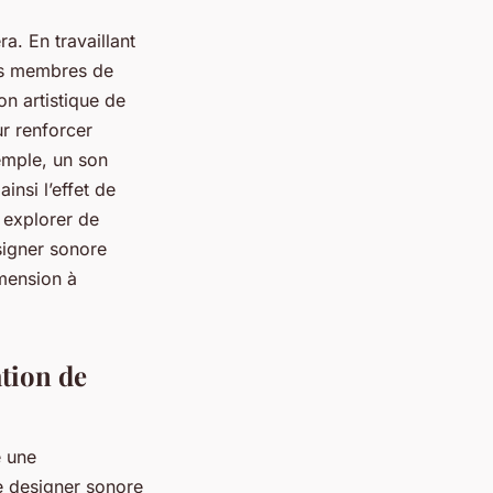
ra. En travaillant
res membres de
on artistique de
ur renforcer
emple, un son
nsi l’effet de
r explorer de
signer sonore
imension à
ation de
e une
Le designer sonore