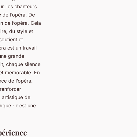
ur, les chanteurs
e de l’opéra. De
on de l’opéra. Cela
re, du style et
soutient et
ra est un travail
 une grande
uit, chaque silence
 et mémorable. En
nce de l’opéra.
 renforcer
 artistique de
nique : c’est une
périence