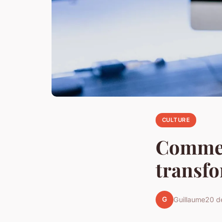
CULTURE
Comment
transfo
G
Guillaume
20 d