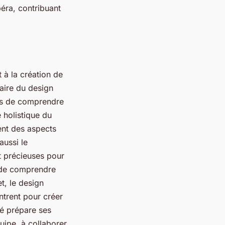
péra, contribuant
 à la création de
taire du design
es de comprendre
 holistique du
ent des aspects
aussi le
t précieuses pour
 de comprendre
t, le design
ntrent pour créer
té prépare ses
quipe, à collaborer