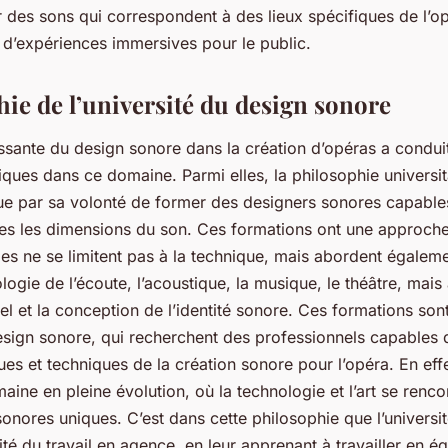
er des sons qui correspondent à des lieux spécifiques de l’o
n d’expériences immersives pour le public.
hie de l’université du design sonore
ssante du design sonore dans la création d’opéras a conduit
iques dans ce domaine. Parmi elles, la philosophie universi
gue par sa volonté de former des designers sonores capabl
utes les dimensions du son. Ces formations ont une approche
les ne se limitent pas à la technique, mais abordent égalem
logie de l’écoute, l’acoustique, la musique, le théâtre, mais 
el et la conception de l’identité sonore. Ces formations son
esign sonore, qui recherchent des professionnels capables
ques et techniques de la création sonore pour l’opéra. En effe
ine en pleine évolution, où la technologie et l’art se renco
onores uniques. C’est dans cette philosophie que l’universi
lité du travail en agence, en leur apprenant à travailler en é