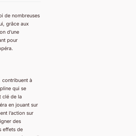
subi de nombreuses
ui, grâce aux
ion d’une
ant pour
opéra.
, contribuent à
pline qui se
 clé de la
éra en jouant sur
nt l’action sur
ligner des
s effets de