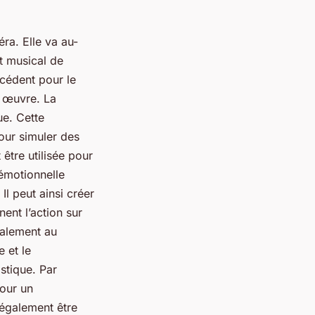
ra. Elle va au-
t musical de
écédent pour le
e œuvre. La
ue. Cette
our simuler des
être utilisée pour
 émotionnelle
Il peut ainsi créer
ent l’action sur
galement au
 et le
stique. Par
pour un
 également être