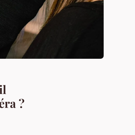
il
éra ?