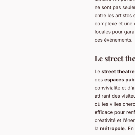
ne sont pas seule
entre les artistes 
complexe et une c
locales pour garan
ces événements.
Le street th
Le
street theatre
des
espaces publ
convivialité et d’
a
attirant des visit
où les villes cher
efficace pour renf
créativité et l’é
la
métropole
. En