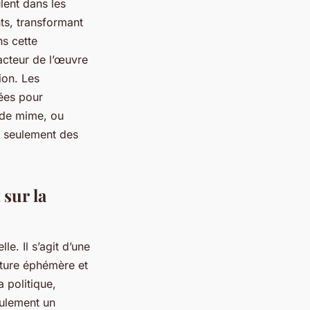
lent dans les
ts, transformant
ns cette
 acteur de l’œuvre
ion. Les
tées pour
 de mime, ou
n seulement des
 sur la
le. Il s’agit d’une
ature éphémère et
 politique,
eulement un