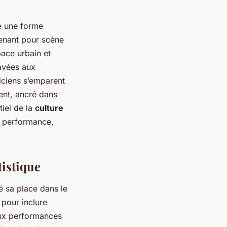
 une forme
renant pour scène
pace urbain et
pavées aux
siciens s’emparent
nt, ancré dans
tiel de la
culture
e performance,
tistique
é sa place dans le
 pour inclure
aux performances