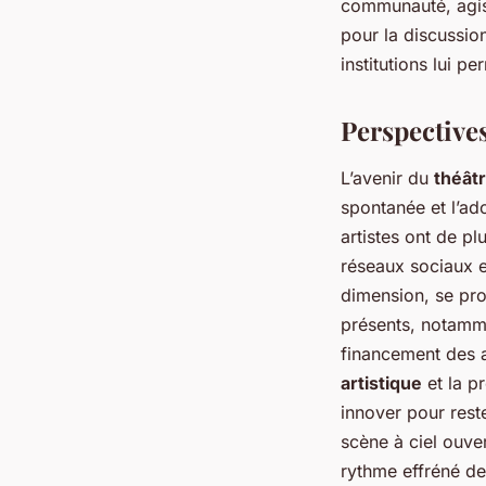
communauté, agis
pour la discussio
institutions lui p
Perspectives
L’avenir du
théât
spontanée et l’ad
artistes ont de pl
réseaux sociaux e
dimension, se pro
présents, notamme
financement des ar
artistique
et la pr
innover pour rest
scène à ciel ouver
rythme effréné de 