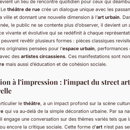
vient un lieu de rencontre quotidien pour ceux qui déambu
. Le
théâtre de rue
crée un dialogue unique avec les passan
a ville et donnant une nouvelle dimension à l’
art urbain
. Da
née, le public ne se contente plus d’observer, il devient un
e vivante et évolutive qui se redéfinit à chaque représentat
 peuvent revêtir plusieurs formes : pièces classiques revisi
ions originales pensées pour l’
espace urbain
, performances
 avec des
artistes circassiens
. Ces manifestations sont no
re
mais aussi d’éducation et de cohésion sociale.
ion à l’impression : l’impact du street art
elle
rticulier le
théâtre
, a un impact profond sur la scène culturel
re
qui va au-delà de la simple décoration urbaine. Par sa n
 il engage une conversation sur des thèmes variés tels que la
r ou encore la critique sociale. Cette forme d’
art
n’est pas s