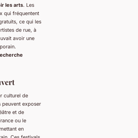
r les arts
. Les
ux qui fréquentent
gratuits, ce qui les
tistes de rue, à
ouvait avoir une
orain.
recherche
uvert
 culturel de
s peuvent exposer
éâtre et de
rance ou le
 mettant en
ain. Ces festivals