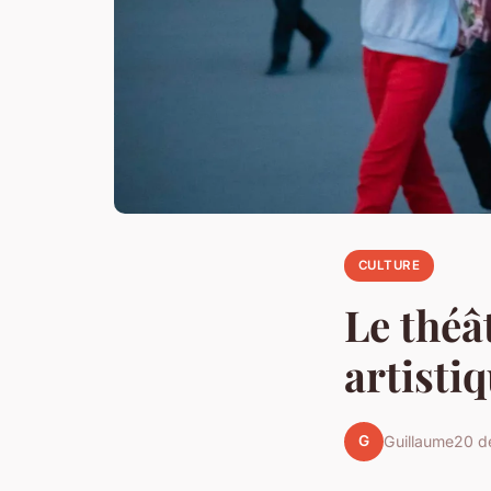
CULTURE
Le théâ
artisti
G
Guillaume
20 d