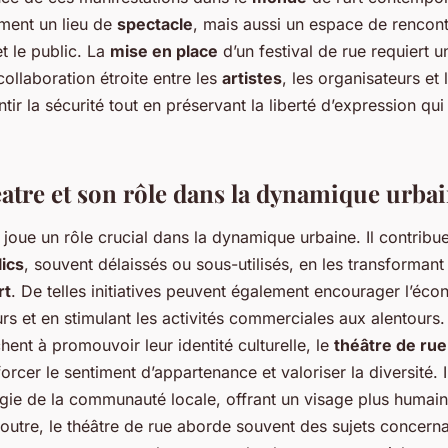
ment un lieu de
spectacle
, mais aussi un espace de rencon
et le public. La
mise en place
d’un festival de rue requiert u
ollaboration étroite entre les
artistes
, les organisateurs et 
tir la sécurité tout en préservant la liberté d’expression qu
eatre et son rôle dans la dynamique urba
joue un rôle crucial dans la dynamique urbaine. Il contribue 
ics
, souvent délaissés ou sous-utilisés, en les transformant
rt
. De telles initiatives peuvent également encourager l’éco
eurs et en stimulant les activités commerciales aux alentour
chent à promouvoir leur identité culturelle, le
théâtre de rue
orcer le sentiment d’appartenance et valoriser la diversité. Il
nergie de la communauté locale, offrant un visage plus humai
 outre, le théâtre de rue aborde souvent des sujets concerna