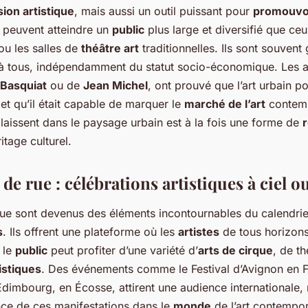
ion artistique
, mais aussi un outil puissant pour
promouvoi
 peuvent atteindre un
public
plus large et diversifié que ce
u les salles de
théâtre art
traditionnelles. Ils sont souvent 
à tous, indépendamment du statut socio-économique. Les ar
 Basquiat
ou de
Jean Michel
, ont prouvé que l’art urbain p
et qu’il était capable de marquer le
marché de l’art
contemp
s laissent dans le paysage urbain est à la fois une forme de
itage culturel.
s de rue : célébrations artistiques à ciel o
ue sont devenus des éléments incontournables du calendrier
s
. Ils offrent une plateforme où les
artistes
de tous horizon
ù le
public
peut profiter d’une variété d’
arts de cirque
, de th
istiques
. Des événements comme le Festival d’Avignon en F
 Édimbourg, en Écosse, attirent une audience internationale,
nce de ces manifestations dans le
monde
de l’art contempor