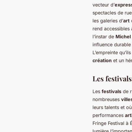
vecteur d’
express
spectacles de rue
les galeries d’
art
o
rend accessibles 
l’instar de
Michel
influence durable 
L’empreinte qu’il
création
et un hér
Les festival
Les
festivals
de r
nombreuses
ville
leurs talents et o
performances
art
Fringe Festival à
lumière l’importa