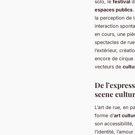
solo, le
festival
de
espaces publics
la perception de l
interaction sponta
en cours, une pièc
spectacles de rue
l’extérieur, créat
encore de cirque
vecteurs de
cultu
De l’express
scene cultur
L’art de rue, en pa
forme d’
art cultu
son accessibilité,
l’identité, l’amou