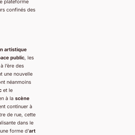
e plateforme
rs confinés des
n artistique
ace public
, les
 à l’ère des
t une nouvelle
sont néanmoins
c
et le
en à la
scène
ent continuer à
re de rue, cette
alisante dans le
e une forme d’
art