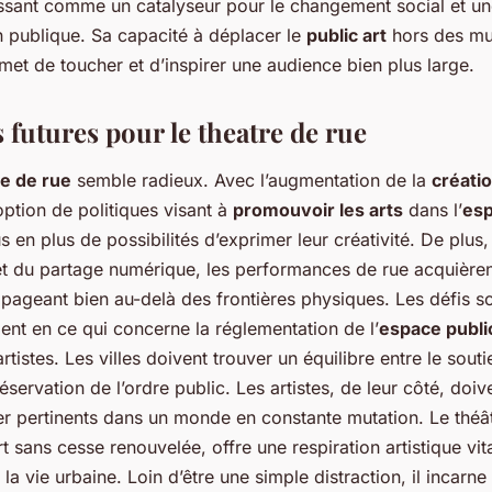
sant comme un catalyseur pour le changement social et un
n publique. Sa capacité à déplacer le
public art
hors des mu
ermet de toucher et d’inspirer une audience bien plus large.
 futures pour le theatre de rue
re de rue
semble radieux. Avec l’augmentation de la
créatio
option de politiques visant à
promouvoir les arts
dans l’
esp
us en plus de possibilités d’exprimer leur créativité. De plus,
t du partage numérique, les performances de rue acquièren
pageant bien au-delà des frontières physiques. Les défis 
nt en ce qui concerne la réglementation de l’
espace publi
tistes. Les villes doivent trouver un équilibre entre le souti
éservation de l’ordre public. Les artistes, de leur côté, doiv
er pertinents dans un monde en constante mutation. Le théât
t sans cesse renouvelée, offre une respiration artistique vit
la vie urbaine. Loin d’être une simple distraction, il incarn