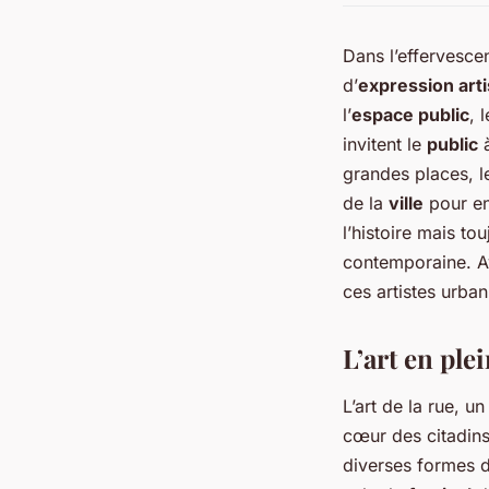
Dans l’effervesce
d’
expression arti
l’
espace public
, 
invitent le
public
à
grandes places, l
de la
ville
pour en
l’histoire mais t
contemporaine. A
ces artistes urban
L’art en ple
L’art de la rue, 
cœur des citadin
diverses formes d