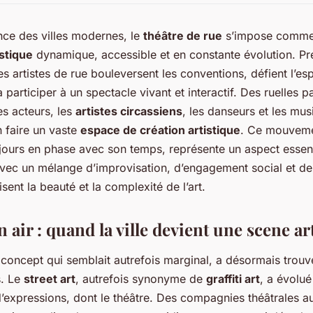
nce des villes modernes, le
théâtre de rue
s’impose comme
stique
dynamique, accessible et en constante évolution. P
les artistes de rue bouleversent les conventions, défient l’es
 participer à un spectacle vivant et interactif. Des ruelles 
es acteurs, les
artistes circassiens
, les danseurs et les mu
 faire un vaste
espace de création artistique
. Ce mouveme
oujours en phase avec son temps, représente un aspect essen
vec un mélange d’improvisation, d’engagement social et d
isent la beauté et la complexité de l’art.
in air : quand la ville devient une scene ar
un concept qui semblait autrefois marginal, a désormais trouv
s. Le
street art
, autrefois synonyme de
graffiti art
, a évolué
’expressions, dont le théâtre. Des compagnies théâtrales 